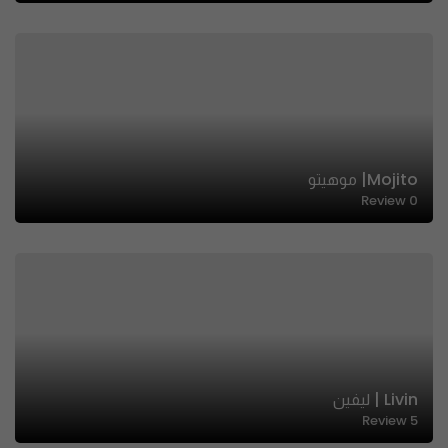
Mojito| موهيتو
Review
0
Livin | ليفين
Review
5