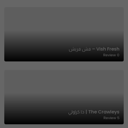
Vish Fresh – فش فريش
Review
0
The Crawleys | ذا كراولي
Review
5