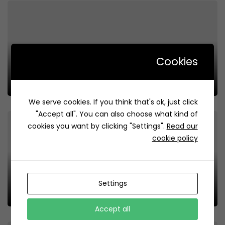
Cookies
95 Celsius | 95 سلسيوس
Review
15
We serve cookies. If you think that's ok, just click
"Accept all". You can also choose what kind of
cookies you want by clicking "Settings".
Read our
cookie policy
Settings
Offside | اوف سايد
Review
21
Accept all