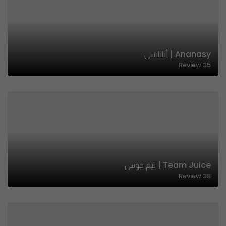
Ananasy | أناناسي
Review
35
Team Juice | تيم جوس
Review
38