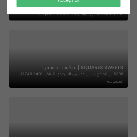
Accept all
Lyon 67 | ليون 67
2762 6900 البترجي، الزهراء، جدة 23522، السعودية
SQUARES SWEETS | سكويرز سويتس
6299 ابي الفتوح بن ابي فوارس، السويدي، الرياض 12748 2401،
السعودية