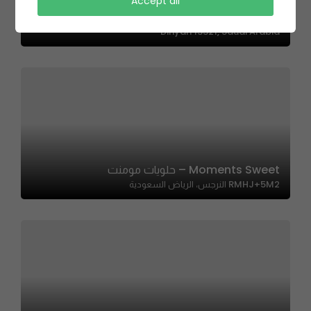
Masami Sushi | مسامي سوشي
Accept all
RM32+27, شارع الامير سعود بن فيصل, As Sahafah, Ad
Diriyah 13321, Saudi Arabia
Moments Sweet – حلويات مومنت
RMHJ+5M2 النرجس، الرياض السعودية