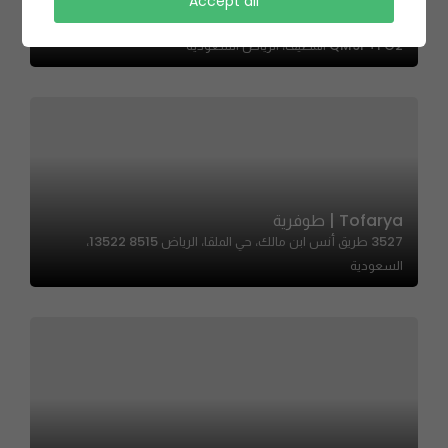
Accept all
Abd El Wahab – عبدالوهاب
QM9P+FG2 المصيف، الرياض السعودية
Tofarya | طوفرية
3527 طريق أنس ابن مالك، حي الملقا، الرياض 13522 8515،
السعودية