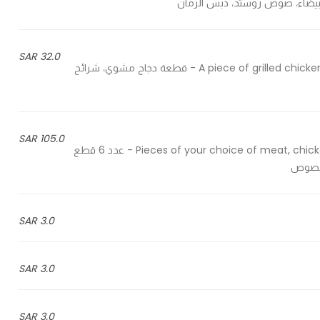
32.0 SAR
A piece of grilled chicken, eggplant slices, rocca, pine nuts & special tahina sauce - قطعة دجاج مشوي، شرائح
105.0 SAR
6 Pieces of your choice of meat, chicken or mix with cheese, vegetables, fresh bread & sauce - عدد 6 قطع
والصوص
3.0 SAR
3.0 SAR
3.0 SAR