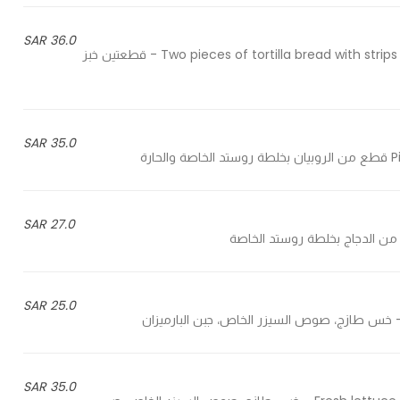
36.0 SAR
Two pieces of tortilla bread with strips of meat striploin with cold peppers & caramelized onions - قطعتين خبز
35.0 SAR
27.0 SAR
25.0 SAR
35.0 SAR