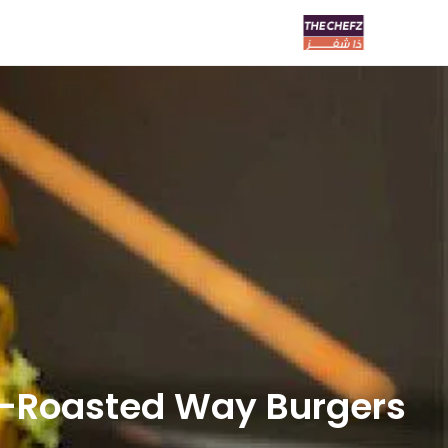
Roasted Way Burgers- روستد واي برقر