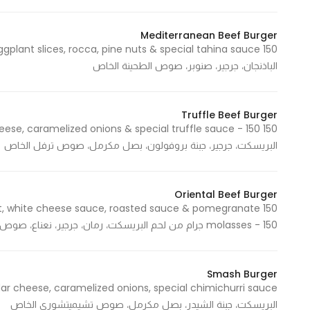
Mediterranean Beef Burger
Statistics
الباذنجان، جرجير، صنوبر، صوص الطحينة الخاص
In order for
us to
improve
Truffle Beef Burger
the
website's
البريسكت، جرجير، جبنة بروفولون، بصل مكرمل، صوص ترفل الخاص
functionality
and
structure,
Oriental Beef Burger
based on
mint, white cheese sauce, roasted sauce & pomegranate
how the
molasses - 150 جرام من لحم البريسكت، رمان، جرجير، نعناع، صوص الجبنة البيضاء، صوص روستد، دبس الرمان
website is
used.
Smash Burger
البريسكت، جبنة الشيدر، بصل مكرمل، صوص تشيميتشوري الخاص
Experience