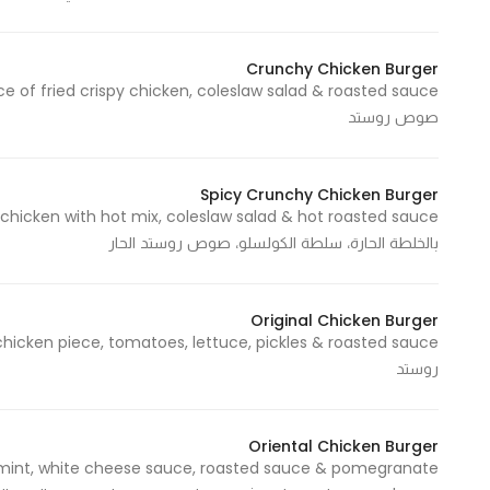
In order for
our website
Crunchy Chicken Burger
to perform
as well as
صوص روستد
possible
during your
visit. If you
Spicy Crunchy Chicken Burger
refuse
these
بالخلطة الحارة، سلطة الكولسلو، صوص روستد الحار
cookies,
some
Original Chicken Burger
functionality
will
روستد
disappear
from the
website.
Oriental Chicken Burger
, mint, white cheese sauce, roasted sauce & pomegranate