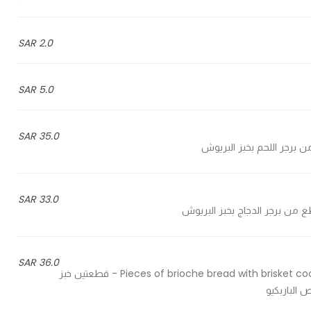
2.0 SAR
5.0 SAR
35.0 SAR
33.0 SAR
36.0 SAR
2 Pieces of brioche bread with brisket cooked for 8 hours, mushrooms, onions & barbecue sauce - قطعتين خبز