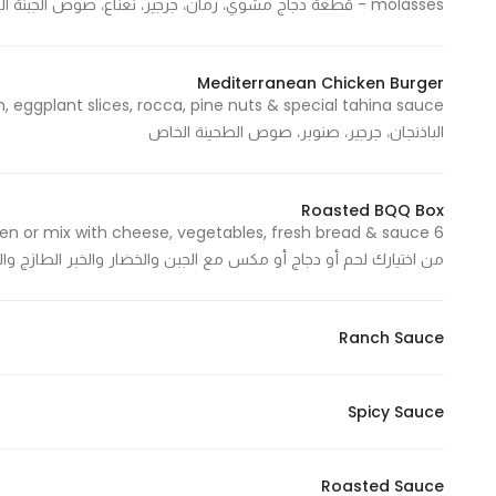
molasses - قطعة دجاج مشوي، رمان، جرجير، نعناع، صوص الجبنة البيضاء، صوص روستد، دبس الرمان
Marketing
By sharing
your
Mediterranean Chicken Burger
interests and
الباذنجان، جرجير، صنوبر، صوص الطحينة الخاص
behavior as
you visit our
site, you
Roasted BQQ Box
increase the
chance of
من اختيارك لحم أو دجاج أو مكس مع الجبن والخضار والخبر الطازج 
seeing
personalized
content and
Ranch Sauce
offers.
Spicy Sauce
Roasted Sauce