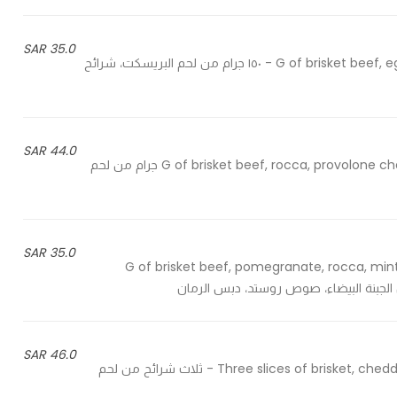
35.0 SAR
150 G of brisket beef, eggplant slices, rocca, pine nuts & special tahina sauce - ١٥٠ جرام من لحم البريسكت، شرائح
44.0 SAR
150 G of brisket beef, rocca, provolone cheese, caramelized onions & special truffle sauce - 150 جرام من لحم
35.0 SAR
150 G of brisket beef, pomegranate, rocca, 
46.0 SAR
Three slices of brisket, cheddar cheese, caramelized onions, special chimichurri sauce - ثلاث شرائح من لحم