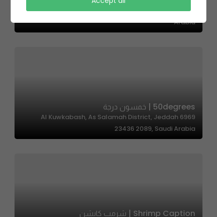
Koshari Station | كشري ستيشن
Accept all
6911، الشوقية، مكة 24351، 2150،، Makkah 24351, Saudi
Arabia
50degrees | خمسون درجة
6969 Al Kuwkabash, As Salamah District, Jeddah
23436 2089, Saudi Arabia
Shrimp Caption | شرمب كابشن