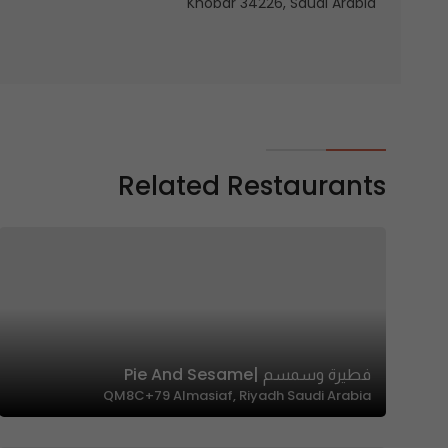
Khobar 34226, Saudi Arabia
Related Restaurants
فطيرة وسمسم |Pie And Sesame
QM8C+79 Almasiaf, Riyadh Saudi Arabia