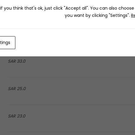
35.0 SAR
f you think that's ok, just click "Accept all". You can also choos
you want by clicking "Settings".
R
39.0 SAR
tings
33.0 SAR
25.0 SAR
23.0 SAR