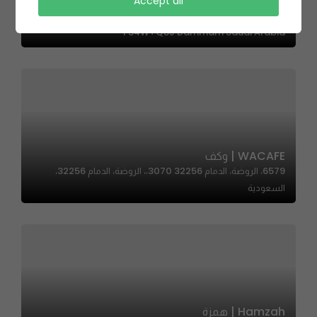
Accept all
Doughlicious | دوليشس
F34W+Q8J Dammam Saudi Arabia
WACAFE | وكف
6579، الروضة، الدمام 32256 3070،، الروضة، الدمام 32256،
السعودية
Hamzah | همزة