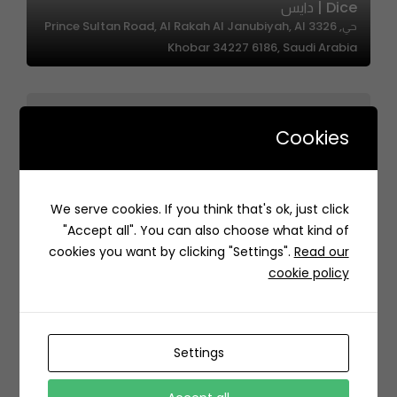
Dice | دايس
حي, 3326 Prince Sultan Road, Al Rakah Al Janubiyah, Al
Khobar 34227 6186, Saudi Arabia
Cookies
We serve cookies. If you think that's ok, just click
OMO-OMO | أومو-أومو
"Accept all". You can also choose what kind of
7071 ابي بكر الصديق، الوادي، الرياض 13313 2415، السعودية
cookies you want by clicking "Settings".
Read our
cookie policy
Settings