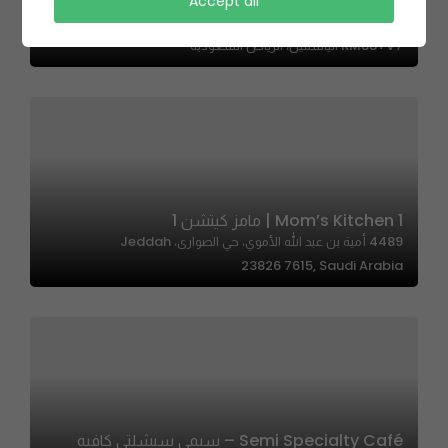
Accept all
Java Time | جافا تايم
RM88+V7 الياسمين، الرياض السعودية
Mom’s Kitchen 1 | مامز كيتشن 1
4489 أمية بن عبد الله الأموي، حي الصوارى، Jeddah
23826 7615, Saudi Arabia
Semi Specialty Café – سيمي سبشلتي كافيه