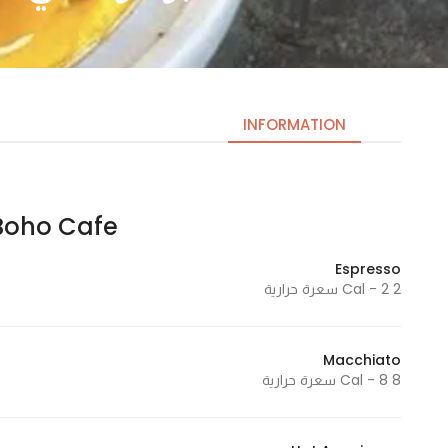
INFORMATION
Boho Cafe | بوهو كاف
Necessary
These
Espresso
cookies
2 Cal - 2 سعرة حرارية
are not
optional.
They are
Macchiato
needed
8 Cal - 8 سعرة حرارية
for the
website to
function.