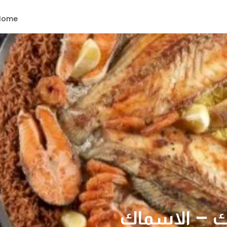
Home
ك – الاسماك