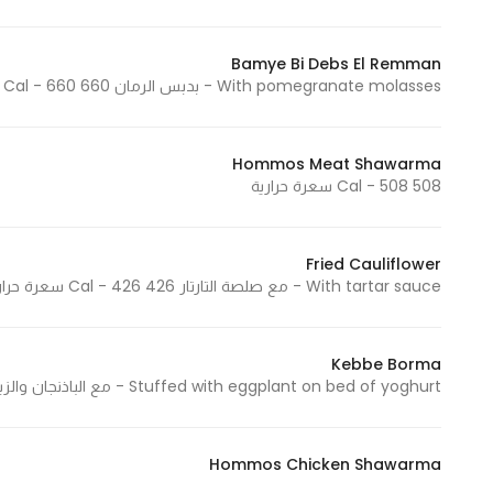
In order for
our website
Bamye Bi Debs El Remman
to perform
With pomegranate molasses - بدبس الرمان 660 Cal - 660 سعرة حرارية
as well as
possible
during your
Hommos Meat Shawarma
508 Cal - 508 سعرة حرارية
visit. If you
refuse
these
Fried Cauliflower
cookies,
With tartar sauce - مع صلصة التارتار 426 Cal - 426 سعرة حرارية
some
functionality
will
Kebbe Borma
disappear
Stuffed with eggplant on bed of yoghurt - مع الباذنجان والزبادي 1213 Cal - 1213 سعرة حرارية
from the
website.
Hommos Chicken Shawarma