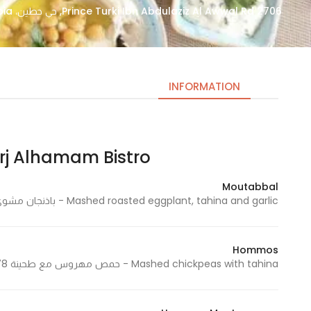
2706 Prince Turki Ibn Abdulaziz Al Awwal Rd, حي حطين، Riyadh 13512, Saudi Arabia
INFORMATION
Burj Alhamam Bistro – برج الحمام بي
Necessary
These
Moutabbal
cookies
Mashed roasted eggplant, tahina and garlic - باذنجان مشوي مهروس، الطحينة والثوم 400 Cal - 400 سعرة حرارية
are not
optional.
They are
Hommos
needed
Mashed chickpeas with tahina - حمص مهروس مع طحينة 478 Cal - 478 سعرة حراري
for the
website to
function.