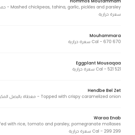
Hommos Moutammam
سعرة حرارية
Statistics
In order for
Mouhammara
us to
670 Cal - 670 سعرة حرارية
improve
the
website's
Eggplant Mousaqaa
functionality
521 Cal - 521 سعرة حرارية
and
structure,
based on
Hendbe Bel Zet
Topped with crispy caramelized onion - مغطاة بالبصل المكرمل المقرمش 408 Cal - 408 سعرة حرارية
how the
website is
used.
Waraa Enab
299 Cal - 299 سعرة حرارية
Experience