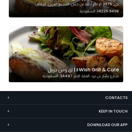
حي, 3975 الإمام أحمد بن حنبل، النسيم الغربي، الرياض
Marketing
14225 9498، السعودية
By sharing
your
interests and
behavior as
you visit our
site, you
increase the
chance of
I Wish Grill & Cafe | اي وش جريل
seeing
شارع بشار بن برد، العليا، الخبر 34447، السعودية
personalized
content and
offers.
CONTACTS
KEEP IN TOUCH
DOWNLOAD OUR APP