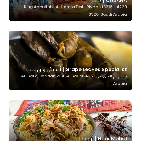
CABANA | كابانا
4728 King Abdullah- Al Hamra Dist., Riyadh 13216 -
In order for
6926, Saudi Arabia
our website
to perform
as well as
possible
during your
visit. If you
refuse
Grape Leaves Specialist | أخصائي ورق عنب
these
شارع أم القرى، حي الصفا،، Al-Safa, Jeddah 23454, Saudi
cookies,
Arabia
some
functionality
will
disappear
from the
website.
Nour Mahal | نور محل