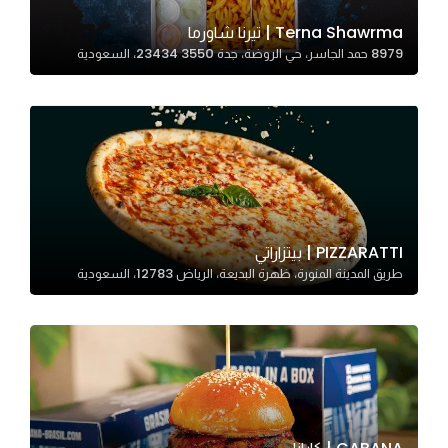
Terna Shawrma | تيرنا شاورما
8979 حمد الجاسر، حي الروضة، جدة 23434 3550، السعودية
Statistics
In order for
us to
improve
the
website's
functionality
and
PIZZARATTI | بيتزاراتي
structure,
طريق المدينة المنورة، ظهرة البديعة، الرياض 12783، السعودية
based on
how the
website is
used.
Experience