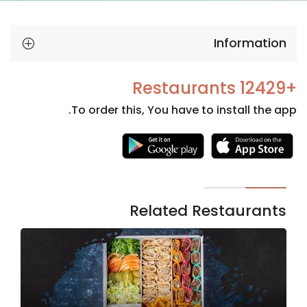
Information
+12429 Restaurants
To order this, You have to install the app.
Necessary
These
cookies
are not
Related Restaurants
optional.
They are
needed
for the
website to
function.