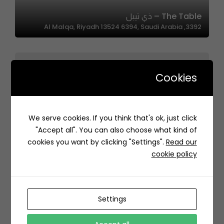
The Table – ذي تيبل
3392, Al Malqa, Riyadh 13524 6394, Saudi Arabia
Cookies
We serve cookies. If you think that's ok, just click
Roasted Way Burgers- روستد واي برقر
"Accept all". You can also choose what kind of
7151, Alyasmin, Riyadh 13322 4444, Saudi Arabia
cookies you want by clicking "Settings".
Read our
cookie policy
Settings