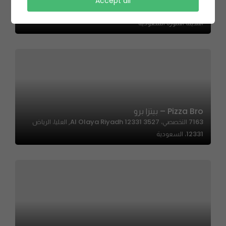
Accept all
Health Zone | هيلث زون
المدينة المنورة السعودية
Pizza Bro – بيتزا برو
7163 التخصصي، Al Olaya Riyadh 12331 3527, العليا، الرياض
12331، السعودية