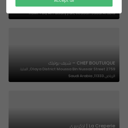
Accept all
Krokant | كروكانت
H5MF+8Q Al Faisaliyyah, Jeddah Saudi Arabia
CHEF BOUTUIQUE – شيف بوتيك
2759 Olaya District Moussa Bin Nussair Street, العليا،
الرياض 11333, Saudi Arabia
La Creperie | لاكريبري