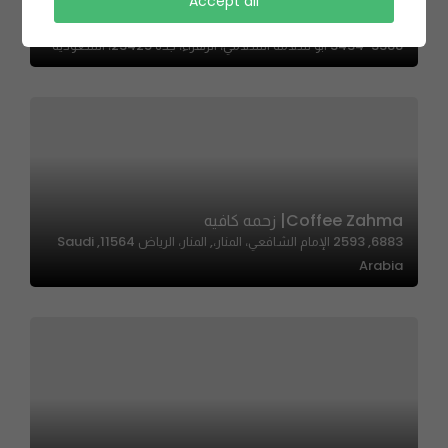
Accept all
Japang | جابانج
3434-3388 ابو سلامه السلامي، الزهراء، جدة 23425، السعودية
Coffee Zahma| زحمه كافيه
6883, 2593 الإمام الشافعي، المنار،, المنار، الرياض 11564, Saudi
Arabia