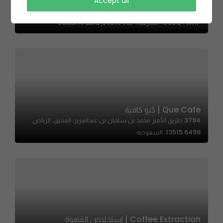
Accept all
Madry | مدري
G58Q+WHP، الشرفية،، جدة 23216, Saudi Arabia
Que Cafe | كيو كافية
3794 طريق الأمير محمد بن سلمان بن عبدالعزيز، العقيق، الرياض
13515 6498، السعودية
Coffee Extraction | استخلاص القهوة