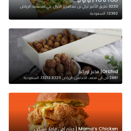
TO U TOO | تو يو تو
In order for
3233 طريق الأمير تركي بن عبدالعزيز الأول، حي المحمدية، الرياض
12362، السعودية
our website
to perform
as well as
possible
during your
visit. If you
refuse
these
Orchid| مخبز اوركيد
cookies,
2881 ابن ابي محمد، الاندلس، الرياض 13212 8329، السعودية
some
functionality
will
disappear
from the
website.
Mama’s Chicken | دياي امي ماماز تشكن