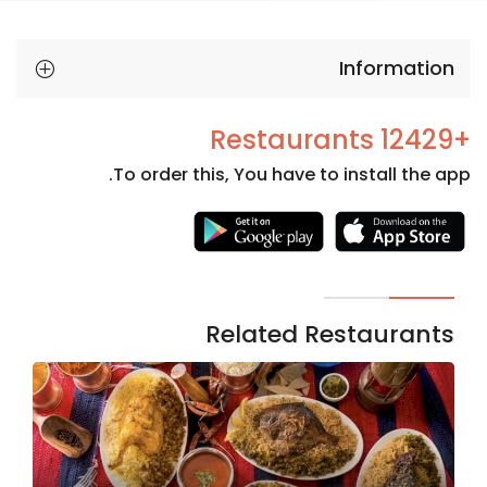
Information
+12429 Restaurants
To order this, You have to install the app.
Necessary
These
cookies
are not
Related Restaurants
optional.
They are
needed
for the
website to
function.