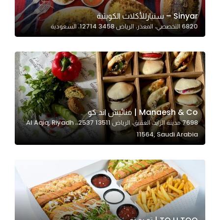
Sinyar – سنيارللأكلات الكويتية
6820 التخصصي، المعذر، الرياض 12714 3458، السعودية
Statistics
In order for
us to
improve
the
website's
functionality
Manaesh & Co | منائيش اند كو
and
7698 مدينة الزايد، العقيق، الرياض 13511 2537،، Al Aqiq, Riyadh
structure,
11564, Saudi Arabia
based on
how the
website is
used.
Experience