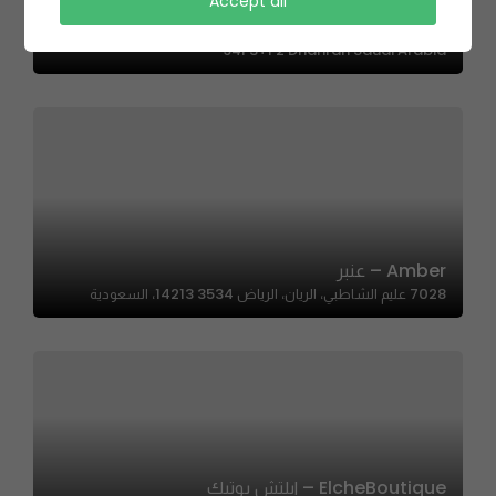
Accept all
Karak Time | كرك تايم
94F3+F2 Dhahran Saudi Arabia
Amber – عنبر
7028 عليم الشاطبي، الريان، الرياض 14213 3534، السعودية
ElcheBoutique – ايلتش بوتيك