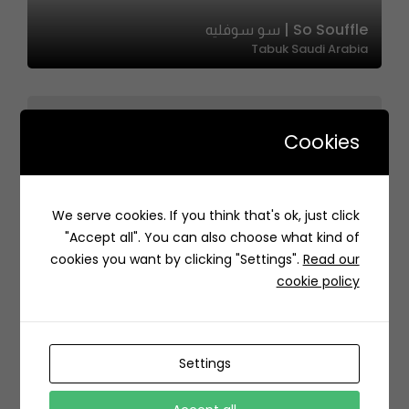
So Souffle | سو سوفليه
Tabuk Saudi Arabia
Cookies
Vampa | فامبا
We serve cookies. If you think that's ok, just click
6343، الياسمين، الرياض 13322 2745،، الياسمين، الرياض 13322،،
"Accept all". You can also choose what kind of
Alyasmin, Riyadh 13322, Saudi Arabia
cookies you want by clicking "Settings".
Read our
cookie policy
Settings