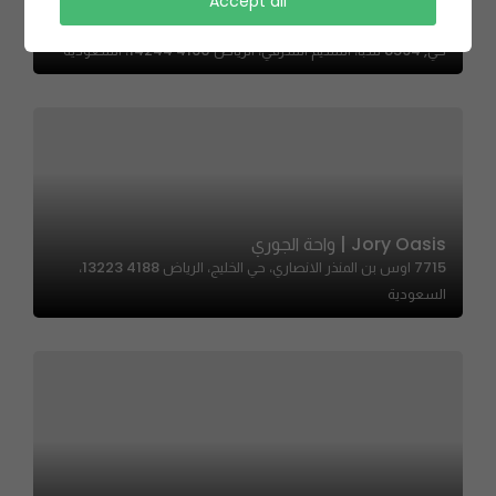
Accept all
Ruby Bakery – روبي بيكري
حي, 8594 سبا، النسيم الشرقي، الرياض 14244 4160، السعودية
Jory Oasis | واحة الجوري
7715 اوس بن المنذر الانصاري، حي الخليج، الرياض 13223 4188،
السعودية