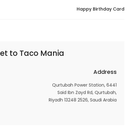
In order for
Happy Birthday Card
our website
to perform
as well as
possible
during your
Taco Mania – تاكو مينيا
et to
visit. If you
refuse
these
Address
cookies,
some
Qurtubah Power Station, 6441
functionality
Said Ibn Zayd Rd, Qurtubah,
Riyadh 13248 2526, Saudi Arabia
will
disappear
from the
website.