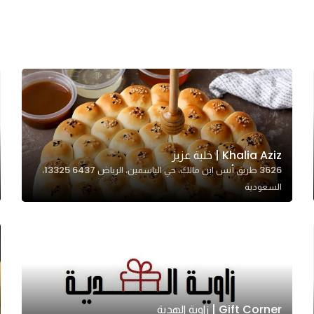
Khalia Aziz | خلية عزيز
3626 طريق أنس ابن مالك، حي الياسمين، الرياض 13325 6437،
السعودية
Gift Corner | زاوية الهدية