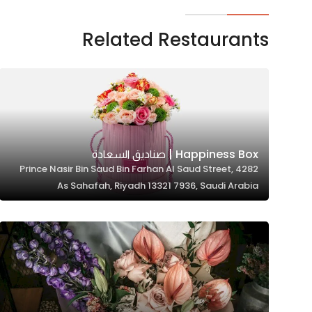
Marketing
By sharing
Related Restaurants
your
interests and
behavior as
you visit our
site, you
increase the
Happiness Box | صناديق السعادة
chance of
4282 Prince Nasir Bin Saud Bin Farhan Al Saud Street,
seeing
As Sahafah, Riyadh 13321 7936, Saudi Arabia
personalized
content and
offers.