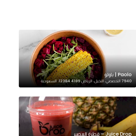
Paolo | باولو
7940 التخصصي، النخيل، الرياض 12384 4189، السعودية
Juice Drop – قطرة العصير