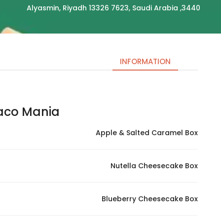
3440, Alyasmin, Riyadh 13326 7623, Saudi Arabia
INFORMATION
Taco Mania – تاكو مي
Necessary
These
Apple & Salted Caramel Box
cookies
are not
optional.
Nutella Cheesecake Box
They are
needed
for the
Blueberry Cheesecake Box
website to
function.