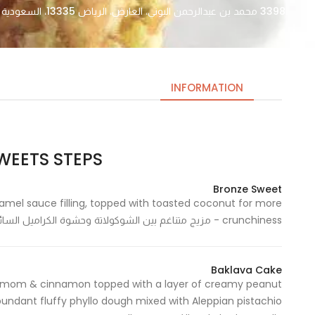
3398 محمد بن عبدالرحمن البوني، العارض، الرياض 13335، السعودية
INFORMATION
SWEETS STEPS – خطوات 
Necessary
These
Bronze Sweet
cookies
amel sauce filling, topped with toasted coconut for more
are not
crunchiness - مزيج متناغم بين الشوكولاتة وحشوة الكراميل السائل ومغطاة بجوز الهند المحمص لمزيد من القرمشة
optional.
They are
needed
Baklava Cake
for the
rdamom & cinnamon topped with a layer of creamy peanut
website to
function.