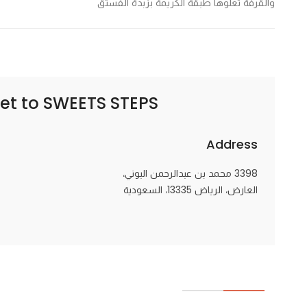
والقرفة تعلوها طبقة الكريمة بزبدة الفستق
Statistics
In order for
us to
SWEETS STEPS – خطوات حلا
et to
improve
the
website's
Address
functionality
and
3398 محمد بن عبدالرحمن البوني،
structure,
العارض، الرياض 13335، السعودية
based on
how the
website is
used.
Experience