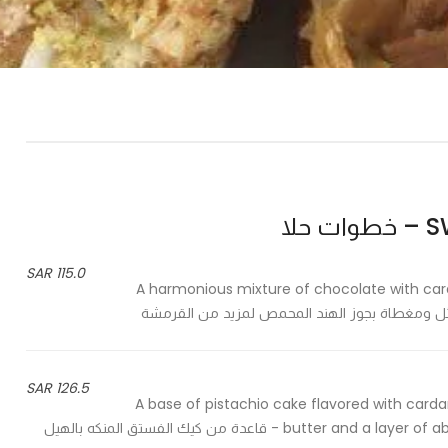
حلا
115.0 SAR
A harmonious mixture of chocolate with car
126.5 SAR
A base of pistachio cake flavored with ca
butter and a layer of abundant fluffy phyllo dough mixed with Aleppian pistachio - قاعدة من كيك الفستق المنكه بالهيل