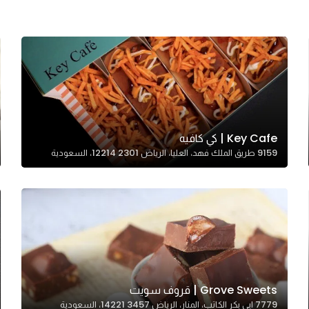
Key Cafe | كي كافيه
9159 طريق الملك فهد، العليا، الرياض 12214 2301، السعودية
Grove Sweets | قروف سويت
7779 ابي بكر الكاتب، المنار، الرياض 14221 3457، السعودية