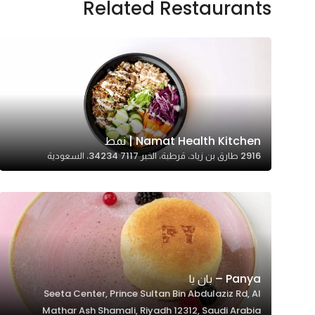
Related Restaurants
In order for
our website
to perform
as well as
possible
during your
visit. If you
refuse
Namat Health Kitchen | نمط
these
2916 طارق بن زياد، قرطبة، الخبر 34234 7117، السعودية
cookies,
some
functionality
will
disappear
from the
Panya – بان يا
website.
Seeta Center, Prince Sultan Bin Abdulaziz Rd, Al
Mathar Ash Shamali, Riyadh 12312, Saudi Arabia