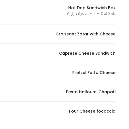
Hot Dog Sandwich Box
350 Cal - ٣٥٠ سعرة حرارية
Statistics
In order for
Croissant Zatar with Cheese
us to
improve
the
Caprese Cheese Sandwich
website's
functionality
and
Pretzel Fetta Cheese
structure,
based on
Pesto Halloumi Chapati
how the
website is
used.
Four Cheese focaccia
Experience