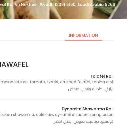
8266 Prince Turki Ibn Abdulaziz Al Awwal Rd, An Nakheel, Riyadh 12391 5160, Saudi Arabia
INFORMATION
SHAWAFEL | شو
Necessary
These
Falafel Roll
cookies
are not
تزازكي، طحينة وايولي صوص
optional.
They are
needed
Dynamite Shawarma Roll
for the
website to
كولسلو، ديناميت صوص، بصل اخضر
function.