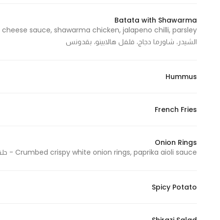
Marketing
Batata with Shawarma
By sharing
your
الشيدر، شاورما دجاج، فلفل هالابينو، بقدونس
interests and
behavior as
you visit our
Hummus
site, you
increase the
chance of
French Fries
seeing
personalized
Onion Rings
content and
Crumbed crispy white onion rings, paprika aioli sauce - حلقات بصل أبيض مقرمشة، صوص بابريكا أيولي
offers.
Spicy Potato