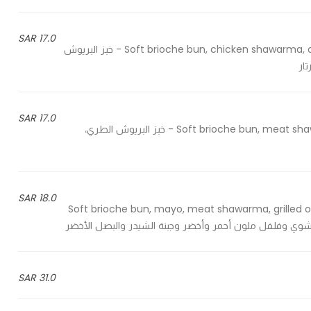
17.0 SAR
Soft brioche bun, chicken shawarma, onion green, red capsicum, garlic cream, avocado tartare - خبز البريوش
ار
17.0 SAR
Soft brioche bun, meat shawarma, sauted red cabbage, avocado tartare, fried onion - خبز البريوش الطري،
18.0 SAR
Soft brioche bun, mayo, meat shawarma, grilled o
31.0 SAR