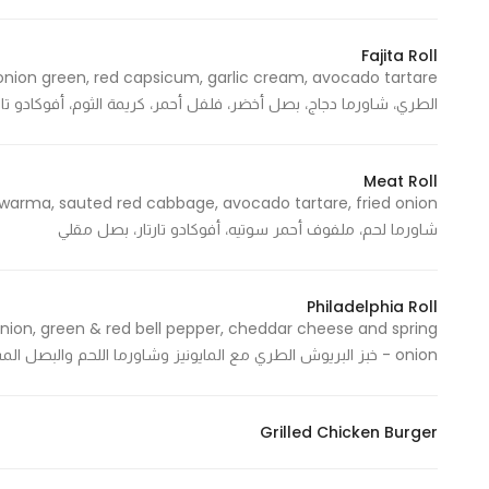
Fajita Roll
Statistics
الطري، شاورما دجاج، بصل أخضر، فلفل أحمر، كريمة الثوم، أفوكادو تارت
In order for
us to
improve
Meat Roll
the
website's
شاورما لحم، ملفوف أحمر سوتيه، أفوكادو تارتار، بصل مقلي
functionality
and
structure,
Philadelphia Roll
based on
nion, green & red bell pepper, cheddar cheese and spring
how the
onion - خبز البريوش الطري مع المايونيز وشاورما اللحم والبصل المشوي وفلفل ملون أحمر وأخضر وجبنة الشيدر والبصل الأخضر
website is
used.
Grilled Chicken Burger
Experience