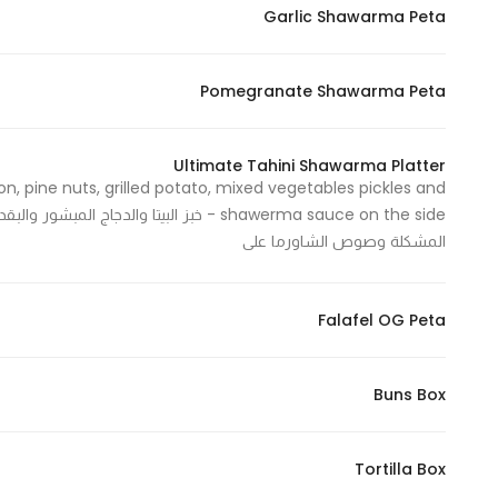
Garlic Shawarma Peta
In order for
our website
to perform
Pomegranate Shawarma Peta
as well as
possible
during your
Ultimate Tahini Shawarma Platter
n, pine nuts, grilled potato, mixed vegetables pickles and
visit. If you
shawerma sauce on the side - خبز البيتا
refuse
المشكلة وصوص الشاورما على
these
cookies,
some
Falafel OG Peta
functionality
will
disappear
Buns Box
from the
website.
Tortilla Box