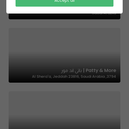
Al Rawaq Al Dimashhqi | الرواق الدمشقي
Accept all
2507 حراء، As Salamah District, Jeddah 23525 7929,
Saudi Arabia
Patty & More | باتي اند مور
3794, Al Shera'a, Jeddah 23816, Saudi Arabia