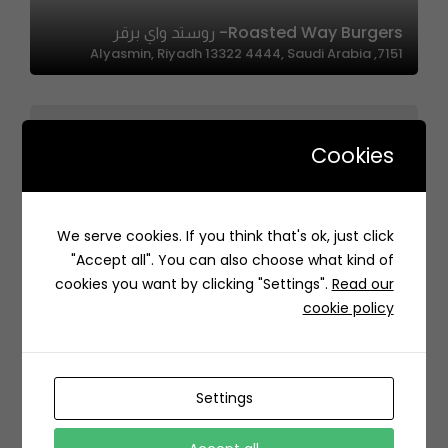
Roasted Way Burgers- روستد واي برقر
7151, Alyasmin, Riyadh 13322 4444, Saudi Arabia
Cookies
Roma Restaurant – مطعم روما
We serve cookies. If you think that's ok, just click
2699 Shubah Ibn Al Hajjaj, Al Olaya, Riyadh 12241 6726,
"Accept all". You can also choose what kind of
Saudi Arabia
cookies you want by clicking "Settings".
Read our
cookie policy
Settings