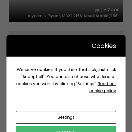
Zoor – زوور
7561, Alyasmin, Riyadh 13322 2166, Saudi Arabia
Cookies
We serve cookies. If you think that's ok, just click
CANVAS – كانفس
"Accept all". You can also choose what kind of
8080, Hittin, Riyadh 13512 3859, Saudi Arabia
cookies you want by clicking "Settings".
Read our
cookie policy
Settings