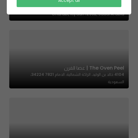
Sheese – شيز
Accept all
السويدي شارع الشيخ محمد بن عبداللطيفAs، As Suwaidi Al
Gharabi, Riyadh 12992, Saudi Arabia
The Oven Peel | عصا الفرن
4104 خالد بن الوليد، الراكة الشمالية، الدمام 34224 7821،
السعودية