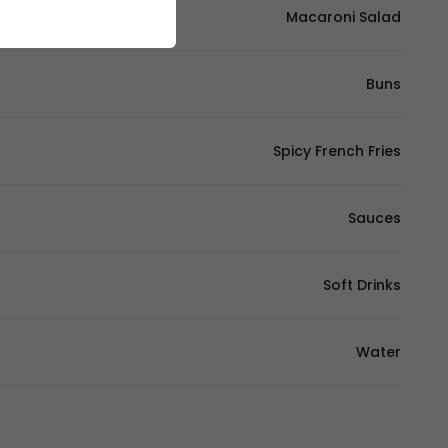
Macaroni Salad
Buns
Spicy French Fries
Sauces
Soft Drinks
Water