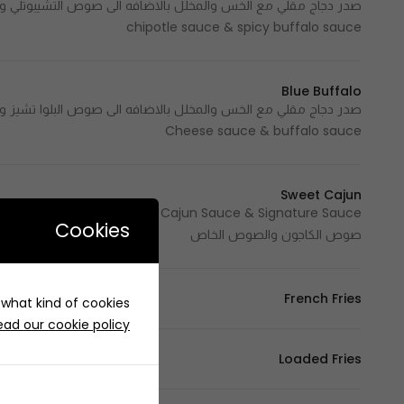
chipotle sauce & spicy buffalo sauce
Blue Buffalo
Cheese sauce & buffalo sauce
Sweet Cajun
Cookies
صوص الكاجون والصوص الخاص
French Fries
e what kind of cookies
ead our cookie policy
Loaded Fries