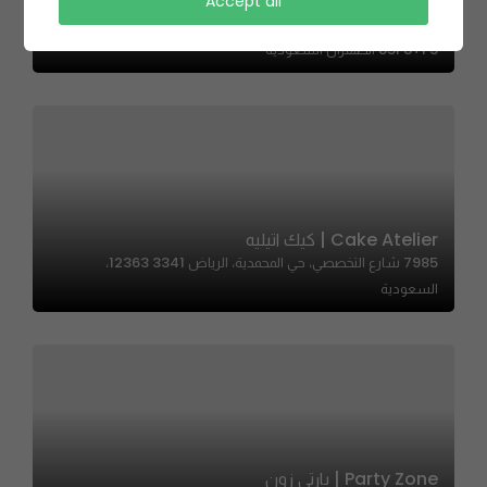
Accept all
Monza Karak & Chapati | مونزا كرك و شباتي
85F8+F3 الظهران السعودية
Cake Atelier | كيك اتيليه
7985 شارع التخصصي، حي المحمدية، الرياض 12363 3341،
السعودية
Party Zone | بارتي زون