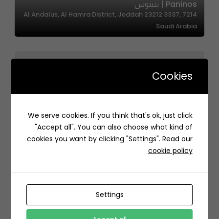
Paninos | بنينوس
7214 Al Andalus, Al Hamra District, Jeddah 23212 3337,
Saudi Arabia
Cookies
We serve cookies. If you think that's ok, just click
PICKUP | بك اب
"Accept all". You can also choose what kind of
حي, 6919 الامير تركي، الكورنيش، الخبر 34413 2210، السعودية
cookies you want by clicking "Settings".
Read our
cookie policy
Settings