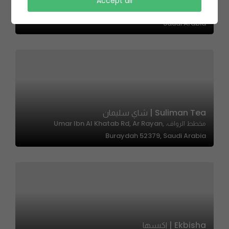
Yogi – يوجي
Accept all
حي, 3926 Dammam Rd, Al Munsiyah, Riyadh 13246 6614,
Saudi Arabia
Suliman Tea | شاي سليمان
مخطط الرواف، Umar Ibn Al Khatab Rd, Ar Rayan,
Buraydah 52379, Saudi Arabia
Ekbisha | اكبسها