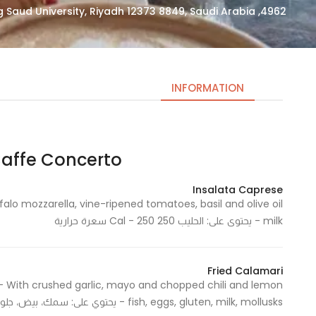
4962, King Saud University, Riyadh 12373 8849, Saudi Arabia
INFORMATION
Caffe Concerto | كافيه كونشير
Necessary
These
Insalata Caprese
cookies
are not
milk - يحتوى على: الحليب 250 Cal - 250 سعرة حرارية
optional.
They are
needed
Fried Calamari
for the
website to
fish, eggs, gluten, milk, mollusks - يحتوي على: سمك، بيض، جلوتين، حليب، رخويات 850 Cal - 850 سعرة حرارية
function.