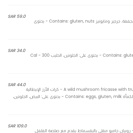
59.0 SAR
With sun dried tomatoes, rocket and mayo - مع طماطم مجففة، جرجير ومايونيز Contains: gluten, nuts - يحتوى
34.0 SAR
Served with bread on the side - يقدم مع الخبز الطازج Contains: gluten, milk - يحتوى على: الجلوتين، الحليب 300 Cal -
44.0 SAR
A wild mushroom fricasse with truffle oil, rosotto, parmesan & gruyere cheese &aioli sauce - كرات الأرز الإيطالية
المقلية مع المشروم، تقدم مع صلصة الأيولي وجبنة البارميزان وزيت الكمأة Contains: eggs, gluten, milk - يحتوى على: البيض، الجلوتين،
109.0 SAR
Fried breaded jumbo prawns served with sweet chilly  - روبيان جامبو مقلي بالبقسماط يقدم مع صلصة الفلفل