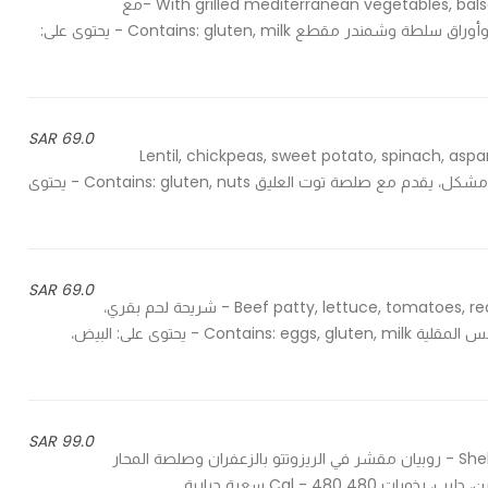
With grilled mediterranean vegetables, balsamic cream, basil pesto, salad leaves and diced beetroot -مع
خضار البحر الأبيض المتوسط المشوي، كريمة البلسميك، بيستو ريحان وأوراق سلطة وشمندر مقطع Contains: gluten, milk - يحتوى على:
69.0 SAR
Lentil, chickpeas, sweet potato, spinach, as
dressing - عدس، حمص، بطاطا حلوة، سبيناش، هليون، رمان، خس مشكل، يقدم مع صلصة توت العليق Contains: gluten, nuts - يحتوى
69.0 SAR
Beef patty, lettuce, tomatoes, red onions, mayo and tomato salsa served with french fries - شريحة لحم بقري،
خس، طماطم، بصل أحمر، مايونيز وصلصة طماطم تقدم مع البطاطس المقلية Contains: eggs, gluten, milk - يحتوى على: البيض،
99.0 SAR
Shell off prawns in saffron creamy risotto & a shellfish bisque - روبيان مقشر في الريزوتتو بالزعفران وصلصة المحار