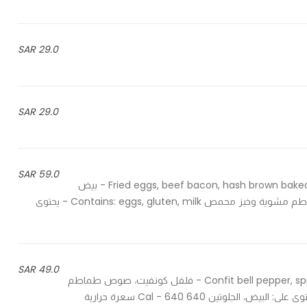
29.0 SAR
29.0 SAR
59.0 SAR
Fried eggs, beef bacon, hash brown baked beans, mushrooms, grilled tomatoes and toasted bread - بيض
مقلي، لحم بقري مقدد، هاش براون، فاصوليا مطبوخة، مشروم، طماطم مشوية وخبز محمص Contains: eggs, gluten, milk - يحتوى
49.0 SAR
Confit bell pepper, spicy tomato sauce and fried egg, served with brown bread - فلفل كونفيت، صوص طماطم