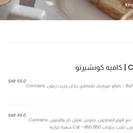
تو
59.0 SAR
Buffalo mozzarella, vine-ripened tomatoes, basil and olive oil - بافالو موزاريلا, طماطم, ريحان وزيت زيتون Contains:
49.0 SAR
With crushed garlic, mayo and chopped chili and lemon - مع الثوم المطحون, مايونيز, فلفل حار والليمون Contains: