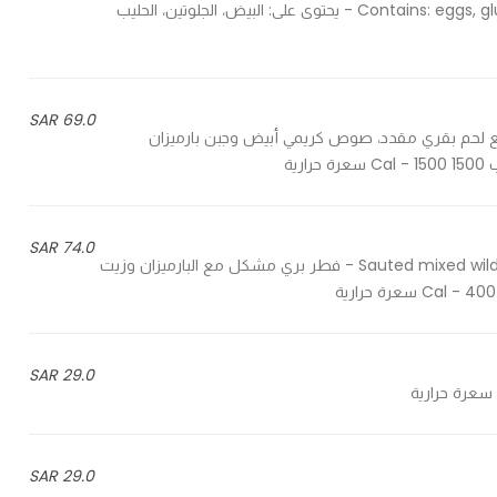
With minced beef ragu - مع لحم بقري مفروم راجو Contains: eggs, gluten, milk - يحتوى على: البيض، الجلوتين، الحليب
69.0 SAR
with beef bacon, white creamy sauce and  - مع لحم بقري مقدد، صوص كريمي أبيض وجبن بارميزان
74.0 SAR
Sauted mixed wild mushrooms finished with parmesan and a hint of truffle - فطر بري مشكل مع البارميزان وزيت
29.0 SAR
29.0 SAR