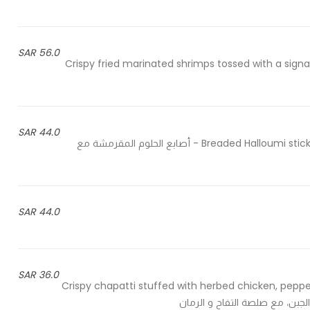
56.0 SAR
Crispy fried marinated shrimps tossed with a si
44.0 SAR
Breaded Halloumi sticks, topped with Logma sauce and pomegranate molasses - أصابع الحلوم المقرمشة مع
44.0 SAR
36.0 SAR
Crispy chapatti stuffed with herbed chicken, pepp