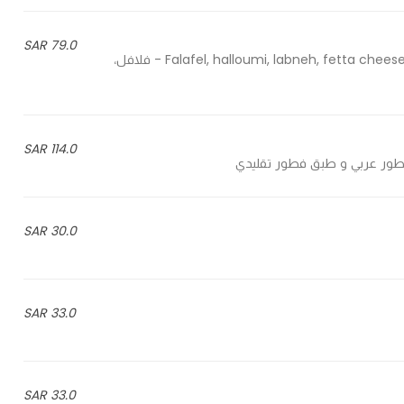
79.0 SAR
Falafel, halloumi, labneh, fetta cheese, zaatar, foul medammes, served with bread and veggies - فلافل،
114.0 SAR
30.0 SAR
33.0 SAR
33.0 SAR