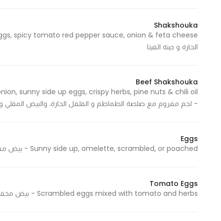
Shakshouka
Statistics
الحارة و جبنة الفيتا
In order for
us to
improve
Beef Shakshouka
the
n, sunny side up eggs, crispy herbs, pine nuts & chili oil
website's
- لحم مفروم مع صلصة الطماطم و الفلفل الحارة، والبيض المقلي وا
functionality
and
structure,
Eggs
based on
Sunny side up, omelette, scrambled, or poached - بيض مقلي، أو بيض أومليت، أو بيض مسلوق أو بيض مخفوق
how the
website is
Tomato Eggs
used.
Scrambled eggs mixed with tomato and herbs - بيض مخفوق مع الطماطم والأعشاب
Experience