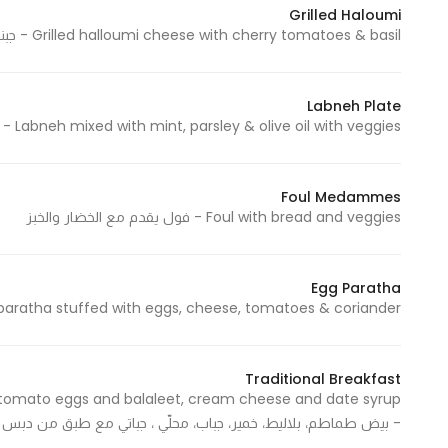
Grilled Haloumi
In order for
Grilled halloumi cheese with cherry tomatoes & basil - جبنة الحلوم المشوية، طماطم كرزية وريحان
our website
to perform
as well as
Labneh Plate
possible
Labneh mixed with mint, parsley & olive oil with veggies - لبنه، بقدونس، نعناع، زيت زيتون، تقدم مع صحن خضار
during your
visit. If you
Foul Medammes
refuse
Foul with bread and veggies - فول يقدم مع الخضار والخبز
these
cookies,
some
Egg Paratha
functionality
Rolled paratha stuffed with eggs, cheese, tomatoes & coriander - براتا مع بيض، جبنة، طم
will
disappear
from the
Traditional Breakfast
website.
 tomato eggs and balaleet, cream cheese and date syrup
- بيض طماطم، بلاليط، خمير، جباب، محلّي ، جباتي مع طبق من دبس ال