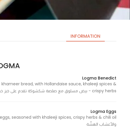
INFORMATION
LOGMA | لق
Necessary
These
Logma Benedict
cookies
hameer bread, with Hollandaise sauce, khaleeji spices &
are not
crispy herbs - بيض مسلوق مع صلصة شكشوكة تقدم على خبز خمري صغير وصلصة هولنديز وتوابل خليجية
optional.
They are
needed
Logma Eggs
for the
website to
والأعشاب الهشّة
function.