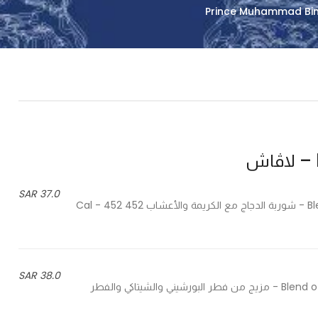
37.0 SAR
Blend of chicken breast with fresh cream and special herbs - شوربة الدجاج مع الكريمة والأعشاب 452 Cal - 452
38.0 SAR
Blend of creamy porccini, shitake and white bottom mushrooms - مزيج من فطر البورشيني والشيتاكي والفطر