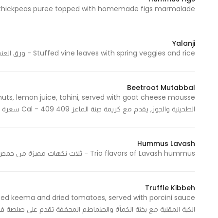
Chickpeas puree topped with homemade figs marmalade - حمص مع التين المطبوخ 765 Cal - 765 سعرة حرار
Yalanji
Stuffed vine leaves with spring veggies and rice - ورق العنب المحشي بالخضار والارز 549 Cal - 549 سعرة حرارية
Beetroot Mutabbal
الطحينية والجوز, يقدم مع كريمة جبنة الماعز 409 Cal - 409 سعرة حرارية
Hummus Lavash
Trio flavors of Lavash hummus - ثلاث نكهات مميزة من حمص لافاش 546 Cal - 546 سعرة حرارية
Truffle Kibbeh
الكبة المقلية مع يخنة الكمأة والطماطم المجففة تقدم على صلصة فطر البورتشيني 287  287