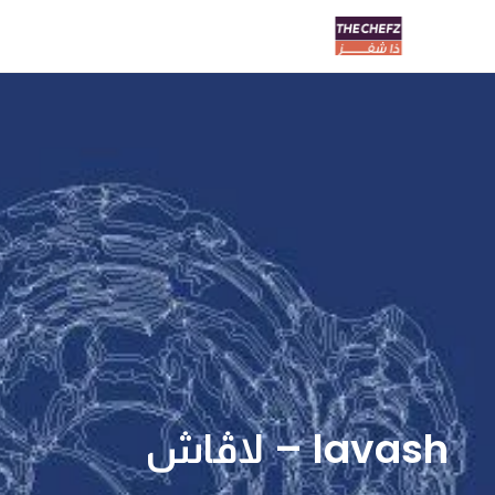
lavash – لاڤاش