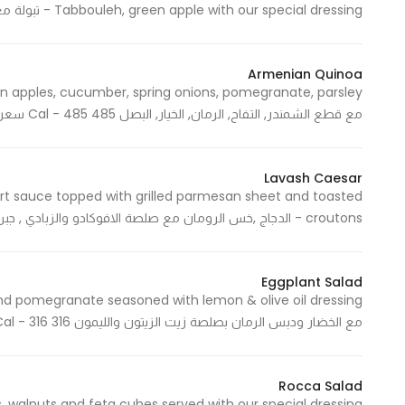
Tabbouleh, green apple with our special dressing - تبولة مع التفاح الأخضر وصلصة خاصة 652 Cal - 652 سعرة حرارية
In order for
our website
to perform
Armenian Quinoa
as well as
possible
مع قطع الشمندر, التفاح, الرمان, الخيار, البصل 485 Cal - 485 سعرة حرارية
during your
visit. If you
Lavash Caesar
refuse
rt sauce topped with grilled parmesan sheet and toasted
these
croutons - الدجاج ,خس الرومان مع صلصة الافوكادو والزبادي , جبن البارمزان المقرمش والخبز المحمص 638 Cal - 638 سعرة حرارية
cookies,
some
functionality
Eggplant Salad
will
disappear
مع الخضار ودبس الرمان بصلصة زيت الزيتون والليمون 316 Cal - 316 سعرة حرارية
from the
website.
Rocca Salad