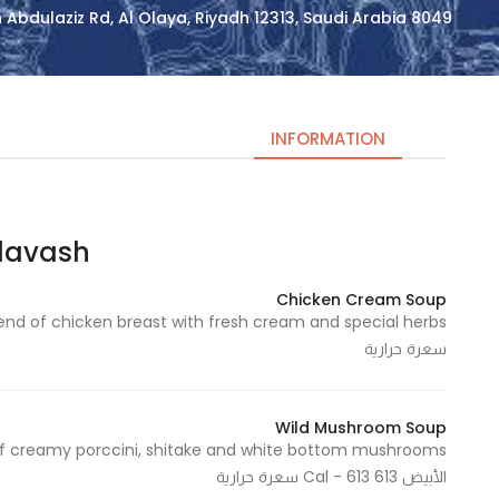
8049 Prince Muhammad Bin Abdulaziz Rd, Al Olaya, Riyadh 12313, Saudi Arabia
INFORMATION
lavash – لاڤاش
Necessary
These
Chicken Cream Soup
cookies
are not
سعرة حرارية
optional.
They are
needed
Wild Mushroom Soup
for the
website to
الأبيض 613 Cal - 613 سعرة حرارية
function.