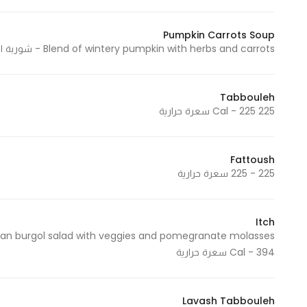
Pumpkin Carrots Soup
Statistics
Blend of wintery pumpkin with herbs and carrots - شوربة اليقطين والجزر بالأعشاب 190 Cal - 190 سعرة حرارية
In order for
us to
Tabbouleh
improve
225 Cal - 225 سعرة حرارية
the
website's
functionality
Fattoush
and
225 - 225 سعرة حرارية
structure,
based on
how the
Itch
website is
Cal - 394 سعرة حرارية
used.
Lavash Tabbouleh
Experience