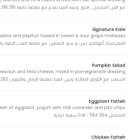
Marketing
مع التين المكرمل , الجوز وجبنة الفيتا تقدم مع صلصة خاصة 316 Cal - 316 سعرة حرارية
By sharing
your
Signature Kale
interests and
behavior as
المقرمشة، أفوكادو، زبيب و بذور اليقطين مع صلصة العنب الحلوة والحامضة 309 Cal - 309 س
you visit our
site, you
increase the
Pumpkin Salad
chance of
seeing
الشمندر مع الأوراق الطازجة وجبن الفيتا بصلصة الرمان والليمون 292 Cal - 292 سعرة حرارية
personalized
content and
offers.
Eggplant Fatteh
المحمص 554 Cal - 554 سعرة حرارية
Chicken Fatteh