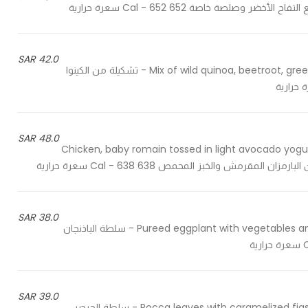
42.0 SAR
Mix of wild quinoa, beetroot, green apples, cucumber, spring onions, pomegranate, parsley - تشكيلة من الكينوا
48.0 SAR
Chicken, baby romain tossed in light avocado yogu
38.0 SAR
Pureed eggplant with vegetables and pomegranate seasoned with lemon & olive oil dressing - سلطة الباذنجان
39.0 SAR
Rocca leaves with caramelized figs, walnuts and feta cubes served with our special dressing - سلطة الجرجير