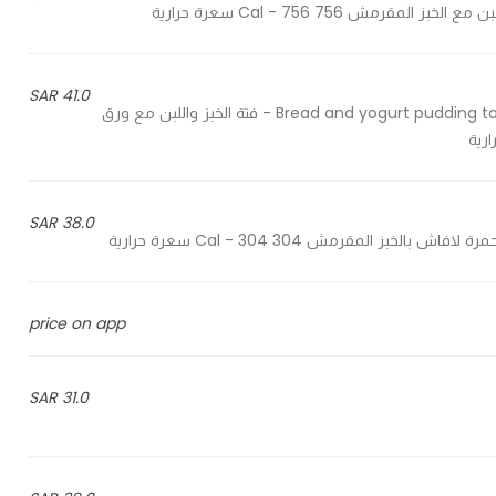
41.0 SAR
Bread and yogurt pudding topped with Lavash vine leaves served with chili garlic salsa - فتة الخبز واللبن مع ورق
38.0 SAR
price on app
31.0 SAR