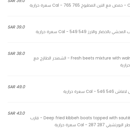
39.0 SAR
ية
39.0 SAR
38.0 SAR
Fresh beets mixture with walnuts, lemon juice, tahini, served with goat cheese mousse - الشمندر الطازج مع
49.0 SAR
43.0 SAR
Deep fried kibbeh boats topped with sautéed keema and dried tomatoes, served with porcini sauce - قارب
Cal - سعرة حرارية