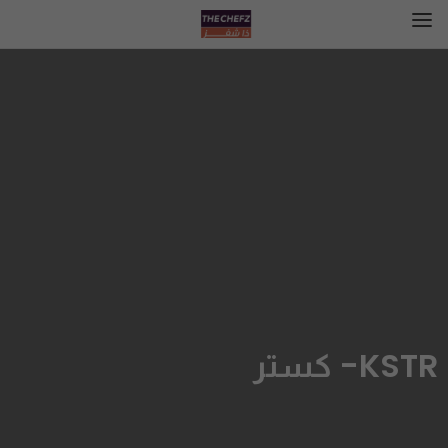
KSTR- كستر