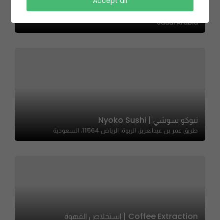
Falafel Alsham | فلافل الشام
Accept all
شارع محمد الطويل - حي مشرفة، Mishrifah, Jeddah 23331,
Saudi Arabia
نيوكو سوشي | Nyoko Sushi
طريق عمر بن عبدالعزيز، الربوة، الرياض 11564، السعودية
Coffee Extraction | استخلاص القهوة