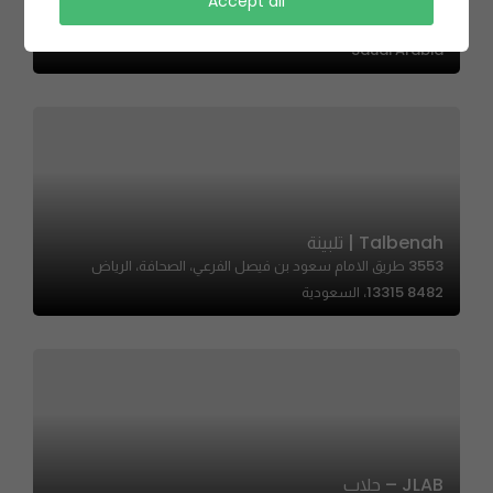
Chefs Restaurant | مطعم شيفز
Accept all
حي, 3926 Dammam Rd, Al Munsiyah, Riyadh 13246 6614,
Saudi Arabia
Talbenah | تلبينة
3553 طريق الامام سعود بن فيصل الفرعي، الصحافة، الرياض
13315 8482، السعودية
JLAB – جلاب