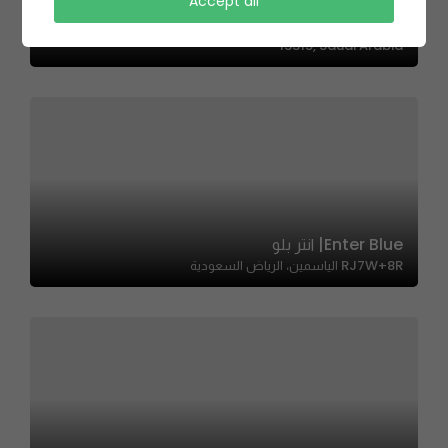
Sandwichi – ساندوتشي
Accept all
QMV3+HX, Ubay Ibn Muadh Al Ansari, Ar Rabi, Riyadh
13315, Saudi Arabia
Enter Blue| انتر بلو
RJ7W+8R الياسمين، الرياض السعودية