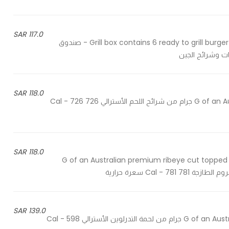
117.0 SAR
Grill box contains 6 ready to grill burger pieces with bread, vegetables, sauces, and cheese slices - صندوق
118.0 SAR
250 G of an Australian premium ribeye cut cooked classically - 250 جرام من شرائح اللحم الأسترالي 726 Cal - 726
118.0 SAR
250 G of an Australian premium ribeye cut topp
139.0 SAR
200 G of an Australian tenderloin cut grilled to satisfy your taste - 200 جرام من لحمة التدرلوين الأسترالي 598 Cal -