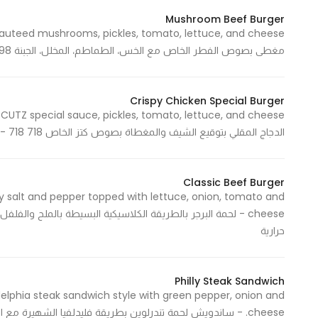
Marketing
Mushroom Beef Burger
By sharing
مغطى بصوص الفطر الخاص مع الخس، الطماطم، المخلل، الجبنة 698 Cal - 698 سعرة حرارية
your
interests and
behavior as
Crispy Chicken Special Burger
you visit our
site, you
الدجاج المقلي بتوقيع الشيف والمغطاة بصوص كتز الخاص 718 Cal - 718 سعرة حرارية
increase the
chance of
seeing
Classic Beef Burger
personalized
nly salt and pepper topped with lettuce, onion, tomato and
content and
offers.
حرارية
Philly Steak Sandwich
delphia steak sandwich style with green pepper, onion and
cheese. - ساندويش لحمة تندرلوين بطريقة فليدلفيا الشهيرة مع الفلفل الأخضر والبصل والجبنة.