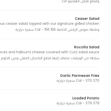
وقطع فلفل الهلابينو الحا
Statistics
Ceaser Salad
In order for
وخلطة صوص الرانش الخاصة 156 Cal - 156 سعرة حرارية
us to
improve
the
Rocolla Salad
website's
functionality
سلطة من الورقيات مضاف إليها قطع الباذنجان المقلي وجبن الحلوم مغطاة بصوص كتز ا
and
structure,
based on
Garlic Parmesan Fries
how the
370 Cal - 370 سعرة حرارية
website is
used.
Loaded Potato
379 Cal - 379 سعرة حرارية
Experience