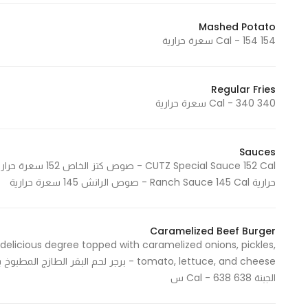
In order for
Mashed Potato
our website
154 Cal - 154 سعرة حرارية
to perform
as well as
possible
Regular Fries
during your
340 Cal - 340 سعرة حرارية
visit. If you
refuse
Sauces
these
cookies,
حرارية Ranch Sauce 145 Cal - صوص الرانش 145 سعرة حرارية
some
functionality
will
Caramelized Beef Burger
disappear
delicious degree topped with caramelized onions, pickles,
from the
tomato, lettuce, and cheese - برجر لحم ا
website.
الجبنة 638 Cal - 638 س