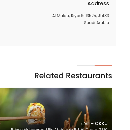
Address
9433، Al Malqa, Riyadh 13525,
Saudi Arabia
Related Restaurants
OKKU – اوكو
7810 Prince Muhammad Bin Abdulaziz Rd, Al Olaya,