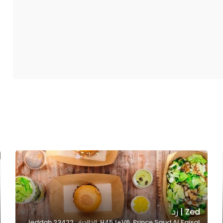
Zed | زد
H45J+V6, Prince Saud Al Faisal, الخالدية, Jeddah 23422,