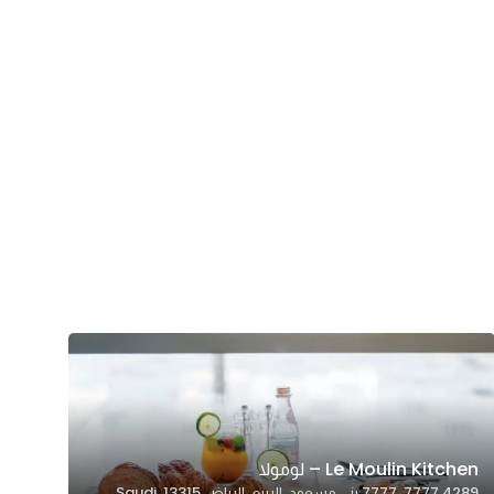
Le Moulin Kitchen – لومولا
4289 7777, 7777 بني مسعود، الربيع، الرياض 13315, Saudi