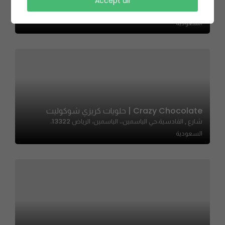
Mellow Burger – ميلو برجر
Accept all
7540 طريق عثمان بن عفان، حي النهضة، بريدة 52388 3213،
السعودية
Crazy Chocolate | حلويات كريزي شوكوليت
شارع , القادسية،حي الياسمين،، الياسمين، الرياض 13322،
السعودية