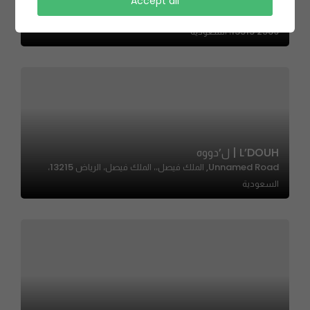
Ion | اون
Accept all
6701 طريق الأمير محمد بن سعد بن عبدالعزيز، العقيق، الرياض
13515 2589، السعودية
L’DOUH | ل’دووه
Unnamed Road, الملك فيصل،، الملك فيصل، الرياض 13215،
السعودية