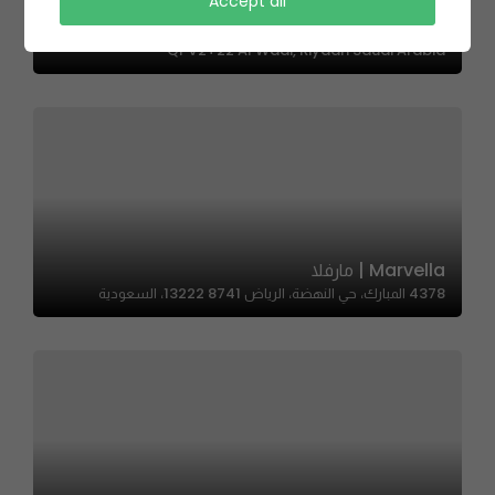
Accept all
Rose Gift – هدية روز
QPV2+22 Al Wadi, Riyadh Saudi Arabia
Marvella | مارفلا
4378 المبارك، حي النهضة، الرياض 13222 8741، السعودية