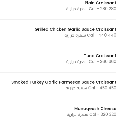
Plain Croissant
In order for
280 Cal - 280 سعرة حرارية
our website
to perform
as well as
Grilled Chicken Garlic Sauce Croissant
440 Cal - 440 سعرة حرارية
possible
during your
visit. If you
Tuna Croissant
refuse
360 Cal - 360 سعرة حرارية
these
cookies,
some
Smoked Turkey Garlic Parmesan Sauce Croissant
functionality
450 Cal - 450 سعرة حرارية
will
disappear
from the
Manaqeesh Cheese
320 Cal - 320 سعرة حرارية
website.