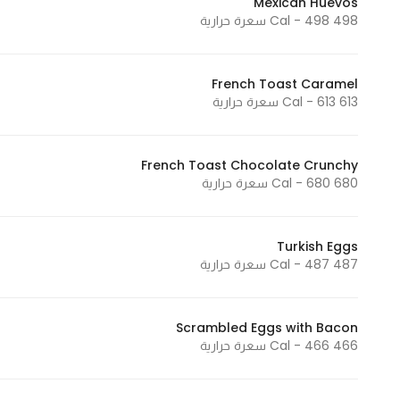
Mexican Huevos
498 Cal - 498 سعرة حرارية
Statistics
French Toast Caramel
In order for
613 Cal - 613 سعرة حرارية
us to
improve
the
French Toast Chocolate Crunchy
website's
680 Cal - 680 سعرة حرارية
functionality
and
structure,
Turkish Eggs
487 Cal - 487 سعرة حرارية
based on
how the
website is
Scrambled Eggs with Bacon
used.
466 Cal - 466 سعرة حرارية
Experience