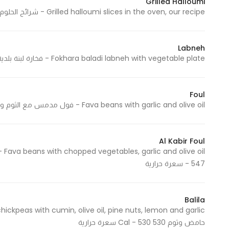
Grilled Halloumi
Grilled halloumi slices in the oven, our recipe - شرائح الحلوم المشوية بالفرن علي طريقتنا 390 Cal - 390 سعرة حرارية
Statistics
Labneh
In order for
Fokhara baladi labneh with vegetable plate - فخارة لبنة بلدية مع صحن الخضار 670 Cal - 670 سعرة حرارية
us to
improve
the
Foul
website's
Fava beans with garlic and olive oil - فول مدمس مع الثوم وزيت الزيتون 530 Cal - 530 سعرة حرارية
functionality
and
structure,
Al Kabir Foul
based on
- 547 سعرة حرارية
how the
website is
used.
Balila
حامض وثوم 530 Cal - 530 سعرة حرارية
Experience