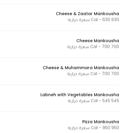
Marketing
Cheese & Zaatar Mankousha
By sharing
630 Cal - 630 سعرة حرارية
your
interests and
behavior as
Cheese Mankousha
you visit our
700 Cal - 700 سعرة حرارية
site, you
increase the
chance of
Cheese & Muhammara Mankousha
seeing
700 Cal - 700 سعرة حرارية
personalized
content and
Labneh with Vegetables Mankousha
offers.
545 Cal - 545 سعرة حرارية
Pizza Mankousha
950 Cal - 950 سعرة حرارية