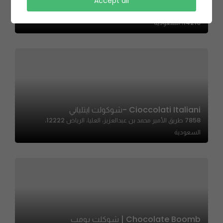
Joumaiz | جميز
Accept all
طريق سعد بن عبدالرحمن الأول الفرعي، الروابي،، الروابي، الرياض
14216، السعودية
Cioccolati Italiani -شوكولت ايتلياني
7858 طريق الأمير محمد بن عبدالعزيز، العليا، الرياض 12222،
السعودية
Chocolate Boomb | شوكلت بومب