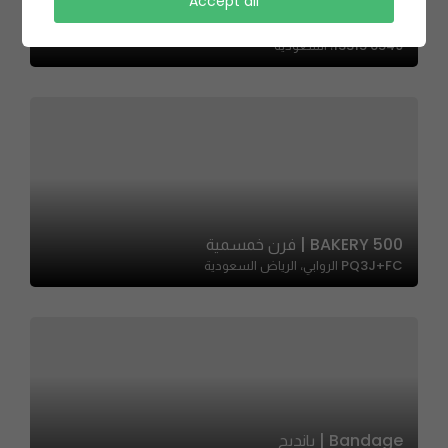
Donuteria | دونتيريا
Accept all
3882 طريق الأمير محمد بن سلمان بن عبدالعزيز، الربيع، الرياض
13315 6549، السعودية
500 BAKERY | فرن خمسمية
PQ3J+FC الروابي، الرياض السعودية
Bandage | بانديج