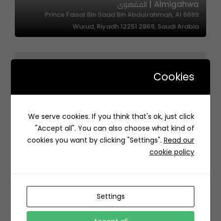
Almigahwa | المقهوى
6699 Prince Faisal Bin Saad Bin Abdulrahman, Al
Wurud, Riyadh 12251 2869, Saudi Arabia
Cookies
We serve cookies. If you think that's ok, just click
Narmo – نارمو
"Accept all". You can also choose what kind of
4423 بني مسعود، الربيع، الرياض 13315 7839، السعودية
cookies you want by clicking "Settings".
Read our
cookie policy
Settings