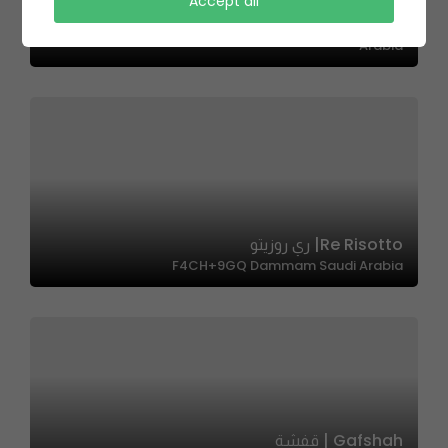
Liger – لايقر
Accept all
Ubay Ibn Muadh Al Ansari, Ar Rabi, Riyadh 13315, Saudi
Arabia
Re Risotto| ري روزيتو
F4CH+9GQ Dammam Saudi Arabia
Gafshah | قفشة