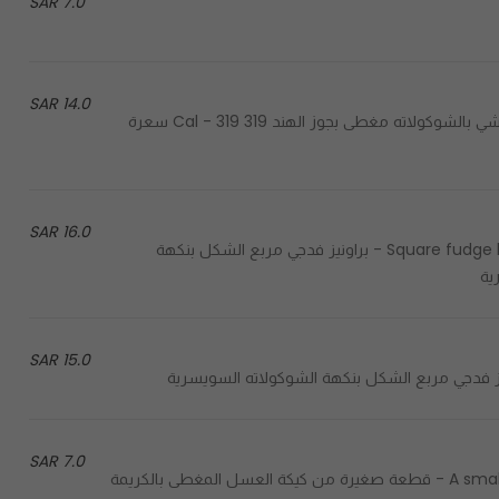
7.0 SAR
14.0 SAR
Chocolate stuffed tart decorated with coconut - تارت محشي بالشوكولاته مغطى بجوز الهند 319 Cal - 319 سعرة
16.0 SAR
Square fudge brownies with swiss chocolate flavor, topped with sea salt - براونيز فدجي مربع الشكل بنكهة
15.0 SAR
7.0 SAR
A small piece of honey cake topped with cream and red berries - قطعة صغيرة من كيكة العسل المغطى بالكريمة