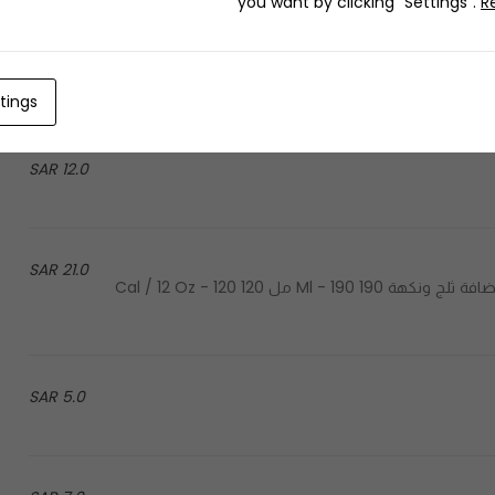
you want by clicking "Settings".
R
12.0 SAR
tings
12.0 SAR
21.0 SAR
Cold tea with the addition of ice and flavor - شاي بارد مع إضافة ثلج ونكهة 190 Ml - 190 مل 120 Cal / 12 Oz - 120
5.0 SAR