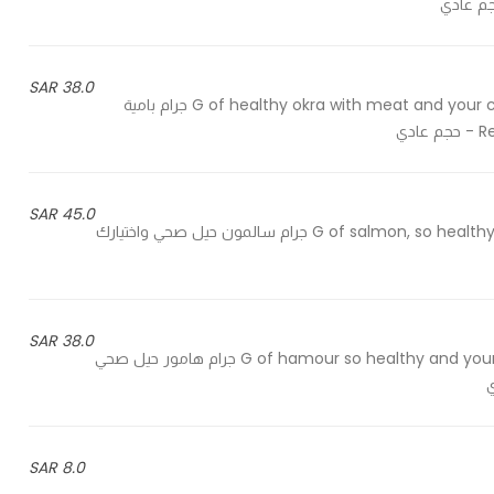
38.0 SAR
150 G of healthy okra with meat and your choice of carbohydrates and vegetables sources - 150 جرام بامية
45.0 SAR
150 G of salmon, so healthy and your choice of carb and vegetable sources - 150 جرام سالمون حيل صحي واختيارك
38.0 SAR
150 G of hamour so healthy and your choice of carbohydrate and vegetable sources - 150 جرام هامور حيل صحي
8.0 SAR