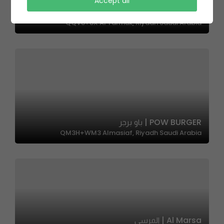
Accept all
Roshen | روشن
QQV8+8X Al Yarmuk, Riyadh Saudi Arabia
POW BURGER | باو برجر
QM3H+WM3 Almasiaf, Riyadh Saudi Arabia
Al Marsa | المرسى‎