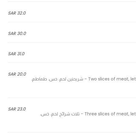
32.0 SAR
30.0 SAR
31.0 SAR
20.0 SAR
Two slices of meat, lettuce, tomatoes, onions, sliced cheese, pickles, bite sauce - شريحتين لحم، خس، طماطم،
23.0 SAR
Three slices of meat, lettuce, tomatoes, onions, sliced cheese, pickles, bite sauce - ثلاث شرائح لحم، خس،