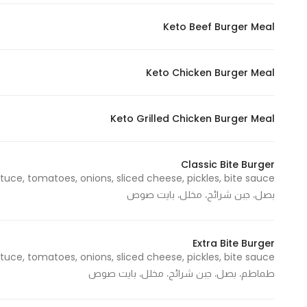
In order for
Keto Beef Burger Meal
our website
to perform
as well as
Keto Chicken Burger Meal
possible
during your
visit. If you
Keto Grilled Chicken Burger Meal
refuse
these
Classic Bite Burger
cookies,
some
بصل، جبن شرائح، مخلل، بايت صوص
functionality
will
disappear
Extra Bite Burger
from the
website.
طماطم، بصل، جبن شرائح، مخلل، بايت صوص