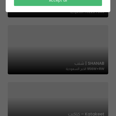
Marzok | مرزوق
Accept all
2791 طريق الإمام عبدالله بن سعود بن عبدالعزيز، اشبيلية، الرياض
13225 7940، السعودية
SHANAB | شنب
956W+RW الخبر السعودية
Katakeet – كتاكيت