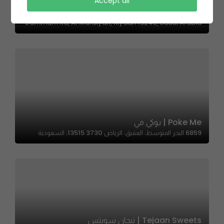
Accept all
Rio Broast – ريو بروست
Dammam Rd, Al Munsiyah, Riyadh 13246, Saudi Arabia
Poke Me | بوكي مي
6859 البحر المتوسط، العقيق، الرياض 13515 3730، السعودية
Tejaan Sweets | تيجان سويتس